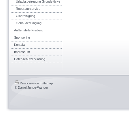
Urlaubsbetreuung Grundstücke
Reparaturservice
Glasreinigung
Gebäudereinigung
Außenstelle Freiberg
Sponsoring
Kontakt
Impressum
Datenschutzerklärung
Druckversion
|
Sitemap
© Daniel Junge-Wander