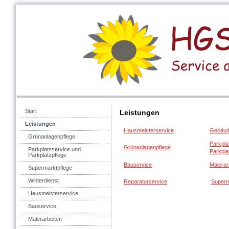
Start
Leistungen
Leistungen
Hausmeisterservice
Gebäud
Grünanlagenpflege
Parkpla
Grünanlagenpflege
Parkplatzservice und
Parkpla
Parkplatzpflege
Bauservice
Malerar
Supermarktpflege
Winterdienst
Reparaturservice
Superm
Hausmeisterservice
Bauservice
Malerarbeiten