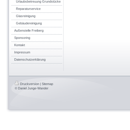
Urlaubsbetreuung Grundstücke
Reparaturservice
Glasreinigung
Gebäudereinigung
Außenstelle Freiberg
Sponsoring
Kontakt
Impressum
Datenschutzerklärung
Druckversion
|
Sitemap
© Daniel Junge-Wander