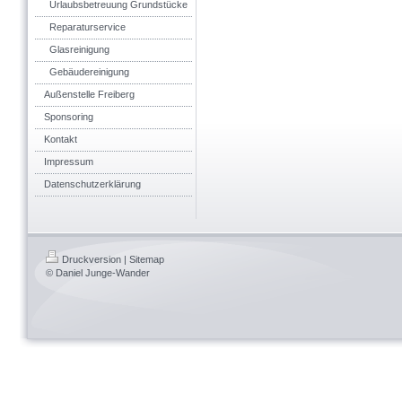
Urlaubsbetreuung Grundstücke
Reparaturservice
Glasreinigung
Gebäudereinigung
Außenstelle Freiberg
Sponsoring
Kontakt
Impressum
Datenschutzerklärung
Druckversion
|
Sitemap
© Daniel Junge-Wander